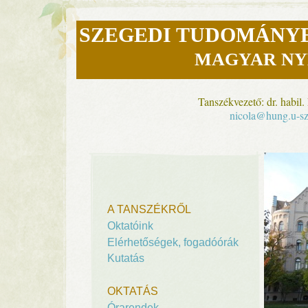
SZEGEDI TUDOMÁNY
MAGYAR NY
Tanszékvezető: dr. habil
nicola@hung.u-s
A TANSZÉKRŐL
Oktatóink
Elérhetőségek, fogadóórák
Kutatás
OKTATÁS
Órarendek