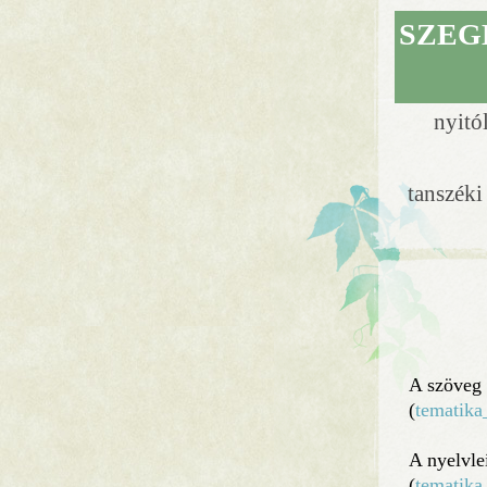
SZEG
nyitó
tanszék
A szöveg 
(
tematika
A nyelvle
(
tematika