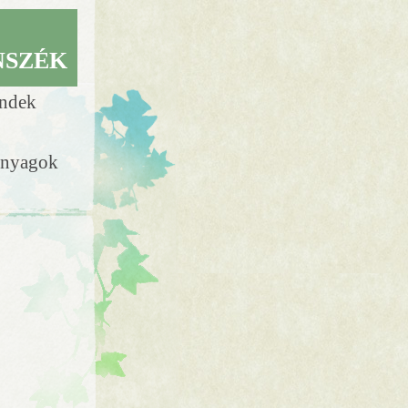
NSZÉK
endek
anyagok