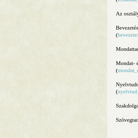
Az osztál
Bevezetés
(
bevezete
Mondattan
Mondat- é
(
mondat_e
Nyelvtud
(
nyelvtud
Szakdolgo
Szövegtan 