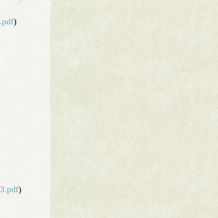
.pdf
)
23.pdf
)