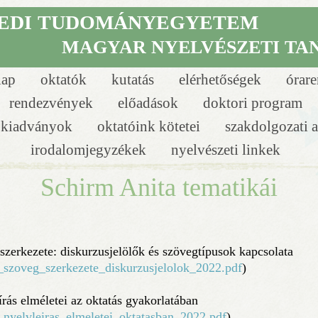
EDI
TUDOMÁNYEGYETEM
MAGYAR NYELVÉSZETI TA
lap
oktatók
kutatás
elérhetőségek
órar
rendezvények
előadások
doktori program
i kiadványok
oktatóink kötetei
szakdolgozati 
irodalomjegyzékek
nyelvészeti linkek
Schirm Anita tematikái
szerkezete: diskurzusjelölők és szövegtípusok kapcsolata
_szoveg_szerkezete_diskurzusjelolok_2022.pdf
)
írás elméletei az oktatás gyakorlatában
_nyelvleiras_elmeletei_oktatasban_2022.pdf
)