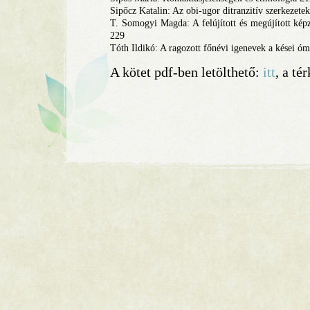
Sipőcz Katalin: Az obi-ugor ditranzitív szerkezetek
T. Somogyi Magda: A felújított és megújított képz
229
Tóth Ildikó: A ragozott főnévi igenevek a kései ó
A kötet pdf-ben letölthető:
itt
, a té