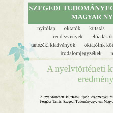
SZEGEDI
TUDOMÁNYE
MAGYAR NY
nyitólap
oktatók
kutatás
rendezvények
előadáso
tanszéki kiadványok
oktatóink kö
irodalomjegyzékek
n
A nyelvtörténeti 
eredmény
A nyelvtörténeti kutatások újabb eredményei V
Forgács Tamás. Szegedi Tudományegyetem Magyar 