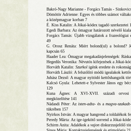
Bakró-Nagy Marianne - Forgács Tamás - Sinkovics
Dömötör Adrienne: Egyes és többes számot váltakoz
a középmagyar korban 7
É. Kiss Katalin: A Jókai-kódex tagadó szerkezetei 
Egedi Barbara: Az ómagyar határozott névelő kial
Forgács Tamás: Újabb vizsgálatok a frazeológiai 
49
G. Orosz Renáta: Miért bolond(ul) a bolond? Je
kapcsán 65
Haader Lea: Ómagyar megakadásjelenségek: Ráskay 
Hegedűs Veronika: Névutós kifejezések a Jókai-kó
Horváth Katalin:
Szurkol
igénk eredete és rokonsá
Horváth László: A felszólító módú igealakok kettő
Juhász Dezső: A magyar nyitódó kettőshangzók tört
Kalcsó Gyula: Lehetett-e Sylvester János egy béc
129
Kuna Ágnes: A XVI-XVII. századi orvosi rec
megközelítése 141
Nádasdi Péter: Az
isten-adta
- és a
magva-szakadt
tükrében 157
Nyirkos István: A magyar hangrend a toldalékok fe
Peredy Márta: Az ige-igekötő sorrend a Jókai-kód
Schirm Anita: Adalékok a
vajon
diskurzusjelölő tö
Sipos Mária: Kontaktusjelenségek és etimológia 21