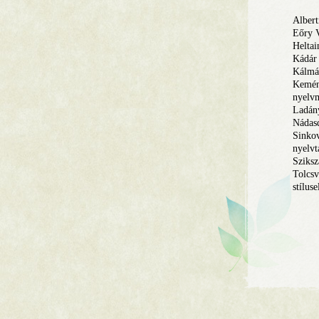
Albert
Eőry 
Heltai
Kádár 
Kálmá
Kemén
nyelvm
Ladány
Nádas
Sinko
nyelvt
Sziksz
Tolcs
stílus