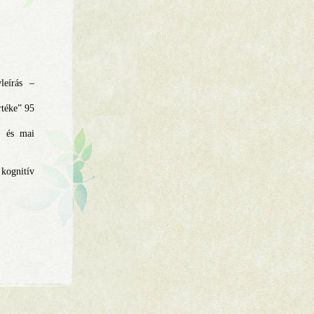
leírás –
rtéke” 95
i és mai
kognitív