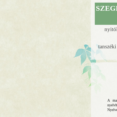
SZEG
nyitó
tanszék
A mai
nyelvh
Nyelvé