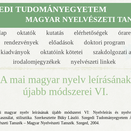
EDI
TUDOMÁNYEGYETEM
MAGYAR NYELVÉSZETI TA
lap
oktatók
kutatás
elérhetőségek
órar
rendezvények
előadások
doktori program
i kiadványok
oktatóink kötetei
szakdolgozati 
irodalomjegyzékek
nyelvészeti linkek
A mai magyar nyelv leírásának
újabb módszerei VI.
 magyar nyelv leírásának újabb módszerei VI: Nyelvleírás és nyelv
asználat, stilisztika. Szerkesztette Büky László. Szegedi Tudományegyetem 
szeti Tanszék – Magyar Nyelvészeti Tanszék. Szeged, 2004.