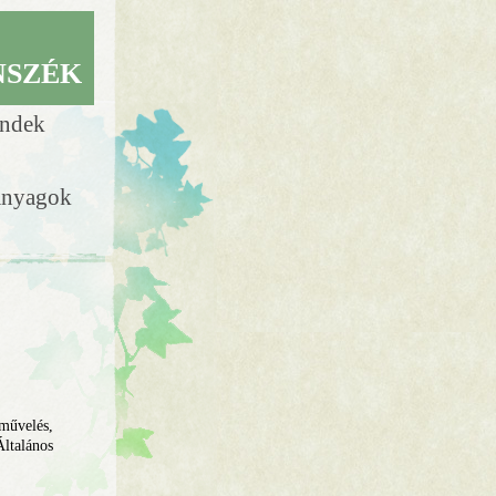
NSZÉK
endek
anyagok
művelés,
Általános