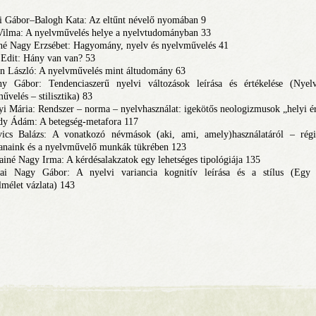
i Gábor–Balogh Kata: Az eltűnt névelő nyomában 9
Vilma: A nyelvművelés helye a nyelvtudományban 33
né Nagy Erzsébet: Hagyomány, nyelv és nyelvművelés 41
Edit: Hány van van? 53
n László: A nyelvművelés mint áltudomány 63
y Gábor: Tendenciaszerű nyelvi változások leírása és értékelése (Nyelv
űvelés – stilisztika) 83
i Mária: Rendszer – norma – nyelvhasználat: igekötős neologizmusok „helyi é
dy Ádám: A betegség-metafora 117
vics Balázs: A vonatkozó névmások (aki, ami, amely)használatáról – rég
anaink és a nyelvművelő munkák tükrében 123
ainé Nagy Irma: A kérdésalakzatok egy lehetséges tipológiája 135
vai Nagy Gábor: A nyelvi variancia kognitív leírása és a stílus (Egy 
elmélet vázlata) 143