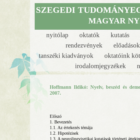
SZEGEDI
TUDOMÁNYE
MAGYAR NY
nyitólap
oktatók
kutatás
rendezvények
előadáso
tanszéki kiadványok
oktatóink kö
irodalomjegyzékek
n
Hoffmann Ildikó: Nyelv, beszéd és dem
2007.
Előszó
1. Bevezetés
1.1. Az értekezés témája
1.2. Hipotézisek
1.3. A neurolingvisztikai kutatások történeti áttekin