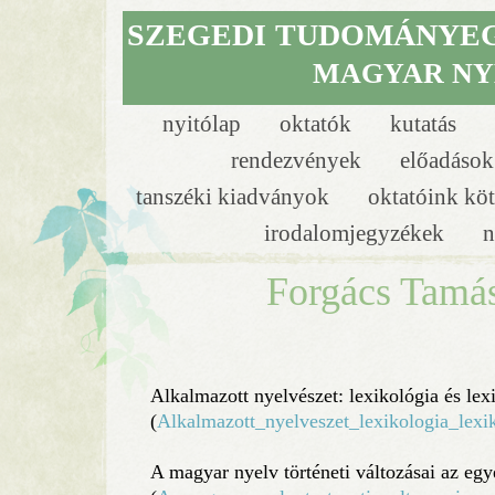
SZEGEDI
TUDOMÁNYE
MAGYAR NY
nyitólap
oktatók
kutatás
rendezvények
előadáso
tanszéki kiadványok
oktatóink köt
irodalomjegyzékek
n
Forgács Tamás
Alkalmazott nyelvészet: lexikológia és lex
(
Alkalmazott_nyelveszet_lexikologia_lexi
A magyar nyelv történeti változásai az egy