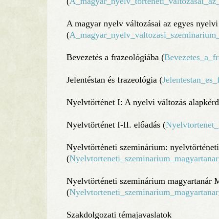
(
A_magyar_nyelv_torteneti_valtozasai_az_
A magyar nyelv változásai az egyes nyelv
(
A_magyar_nyelv_valtozasi_szeminarium
Bevezetés a frazeológiába (
Bevezetes_a_fr
Jelentéstan és frazeológia (
Jelentestan_es_
Nyelvtörténet I: A nyelvi változás alapkérd
Nyelvtörténet I-II. előadás (
Nyelvtortenet_
Nyelvtörténeti szeminárium: nyelvtörténet
(
Nyelvtorteneti_szeminarium_magyartana
Nyelvtörténeti szeminárium magyartanár
(
Nyelvtorteneti_szeminarium_magyartana
Szakdolgozati témajavaslatok