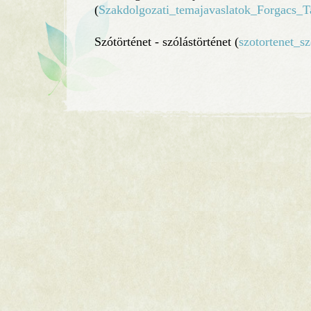
(
Szakdolgozati_temajavaslatok_Forgacs_T
Szótörténet - szólástörténet (
szotortenet_sz