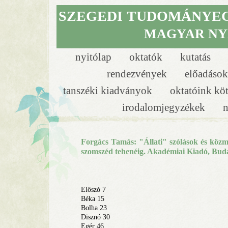
SZEGEDI
TUDOMÁNYE
MAGYAR NY
nyitólap
oktatók
kutatás
rendezvények
előadáso
tanszéki kiadványok
oktatóink kö
irodalomjegyzékek
n
Forgács Tamás: "Állati" szólások és közm
szomszéd tehenéig. Akadémiai Kiadó, Buda
Előszó 7
Béka 15
Bolha 23
Disznó 30
Egér 46