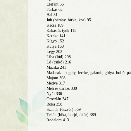
Elefánt 56
Farkas 62
Hal 81
Juh (bárány, birka, kos) 95
Kacsa 109
Kakas és tyúk 115
Kecske 141
Kígyó 152
Kutya 160
Légy 202
Liba (lúd) 208
Ló (csikó) 216
Macska 241
Madarak - bagoly, fecske, galamb, gólya, holló, páv
Majom 308
Medve 317
Méh és darázs 330
Nyúl 336
Oroszlán 347
Róka 358
Szamár (öszvér) 369
Tehén (bika, borjú, ökör) 389
Irodalom 413